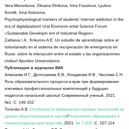
Vera Merenkova, Oksana Elnikova, Irina Faustova, Lyubov
Komlik, Irina Kolosova.
Psychophysiological markers of students' Internet addiction in the
era of digitalization// Ural Environm ental Science Forum
«Sustainable Developm ent of Industrial Region»
Zaitseva I.A., Krikunov A.E. Un estudio de aprendizaje sobre el
voluntariado en el sistema de recuperación de emergencia en
Rusia: sobre la interacción entre el estado y las organizaciones
civiles// Apuntes Universitarios.
Публикации в журналах ВАК
Алмазова И.Г., Долгошеева Е.В., Кондакова И.В., Числова С.Н.
Роль образовательного процесса в вузе при формировании
ключевых профессиональных компетенций у будущих
педагогов начальной школы// Современный ученый, 2021.
№1. С. 146-152
Толочко А.В.
Особенности применения игровых технологий на
уроках обществознания в школе
//
Психология образования в
поликультурном пространстве
, 2021.
№ 1 (53)
. С. 107-114