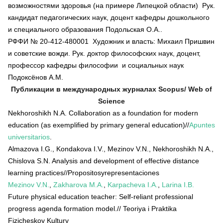
возможностями здоровья (на примере Липецкой области) Рук.
кандидат педагогических наук, доцент кафедры дошкольного
и специального образования Подольская О.А..
РФФИ № 20-412-480001 Художник и власть: Михаил Пришвин
и советские вожди. Рук. доктор философских наук, доцент,
профессор кафедры философии и социальных наук
Подоксёнов А.М.
Публикации в международных журналах Scopus
/
Web
of
Science
Nekhoroshikh N.A. Collaboration as a foundation for modern
education (as exemplified by primary general education)//
Аpuntes
universitarios
.
Almazova I.G., Kondakova I.V., Mezinov V.N., Nekhoroshikh N.A.,
Chislova S.N. Analysis and development of effective distance
learning practices//Propositosyrepresentaciones
Mezinov V.N.
,
Zakharova M.A.
,
Karpacheva I.A.
,
Larina I.B.
Future physical education teacher: Self-reliant professional
progress agenda formation model.// Teoriya i Praktika
Fizicheskoy Kultury