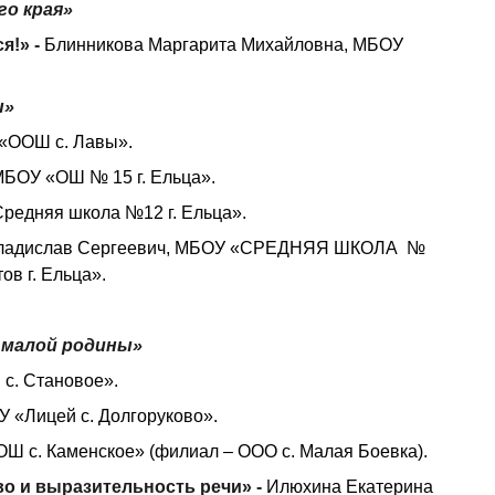
го края»
я!» -
Блинникова Маргарита Михайловна, МБОУ
ы»
«ООШ с. Лавы».
МБОУ «ОШ № 15 г. Ельца».
редняя школа №12 г. Ельца».
ладислав Сергеевич, МБОУ «СРЕДНЯЯ ШКОЛА №
в г. Ельца».
 малой родины»
с. Становое».
 «Лицей с. Долгоруково».
Ш с. Каменское» (филиал – ООО с. Малая Боевка).
о и выразительность речи» -
Илюхина Екатерина