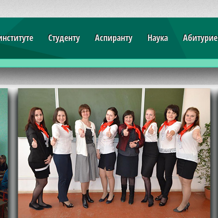
институте
Студенту
Аспиранту
Наука
Абитурие