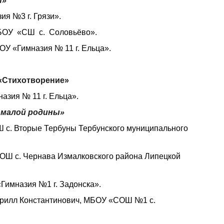
ы»
я №3 г. Грязи».
МБОУ «СШ с. Соловьёво».
У «Гимназия № 11 г. Ельца».
«Стихотворение»
зия № 11 г. Ельца».
 малой родины»
 с. Вторые Тербуны Тербунского муниципального
Ш с. Чернава Измалковского района Липецкой
Гимназия №1 г. Задонска».
ирилл Константинович, МБОУ «СОШ №1 с.