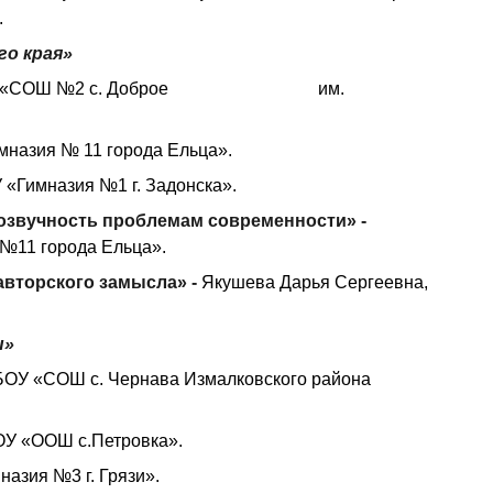
.
го края»
ч, МБОУ «СОШ №2 с. Доброе им.
мназия № 11 города Ельца».
«Гимназия №1 г. Задонска».
озвучность проблемам современности» -
№11 города Ельца».
авторского замысла» -
Якушева Дарья Сергеевна,
ы»
ОУ «СОШ с. Чернава Измалковского района
ОУ «ООШ с.Петровка».
азия №3 г. Грязи».