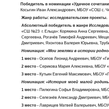
Победитель в номинации «Удачное сочетание
Косыгин Иван Александрович, МБОУ «СОШ с. Че
Жанр работы: исследовательские проекты.
Абсолютный победитель в жанре Исследова
«СШ №23 г. Ельца»: Корякина Анна Сергеевна,
Сергеевна, Рогачёв Тимофей Андреевич, Меще
Дмитриевич, Яхонтова Валерия Юрьевна, Труб
Номинация: «Мои земляки в истории родно
1 место -
Осипов Леонид Андреевич, МБОУ «Ги
2 место -
Серикова Мария Алексеевна, МБОУ «Л
3 место -
Кутьин Евгений Максимович, МБОУ «Г
Номинация: «История моей малой родин
1 место -
Пилюгина Софья Владимировна, МБОУ
2 место -
Селезнёв Александр Дмитриевич, МБ
3 место -
Лаврищев Матвей Валерьевич, МБОУ 