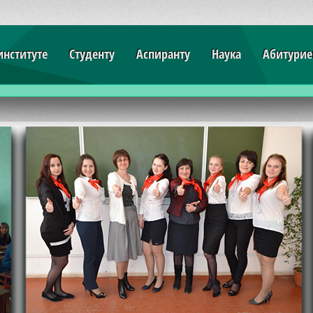
институте
Студенту
Аспиранту
Наука
Абитурие