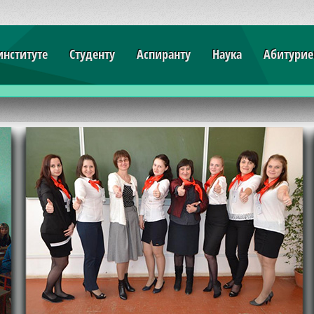
институте
Студенту
Аспиранту
Наука
Абитурие