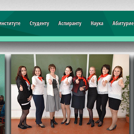
институте
Студенту
Аспиранту
Наука
Абитурие