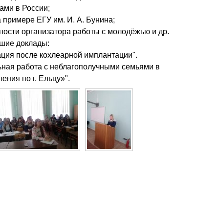
ами в России;
 примере ЕГУ им. И. А. Бунина;
ьности организатора работы с молодёжью и др.
чшие доклады:
тация после кохлеарной имплантации".
льная работа с неблагополучными семьями в
ния по г. Ельцу»".