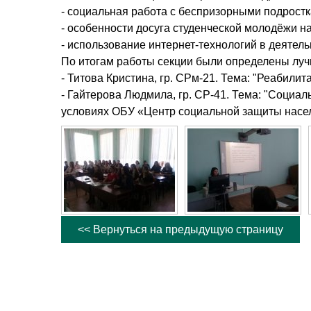
- социальная работа с беспризорными подростк
- особенности досуга студенческой молодёжи на
- использование интернет-технологий в деятел
По итогам работы секции были определены лу
- Титова Кристина, гр. СРм-21. Тема: "Реабили
- Гайтерова Людмила, гр. СР-41. Тема: "Социа
условиях ОБУ «Центр социальной защиты населе
<< Вернуться на предыдущую страницу