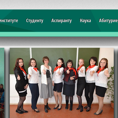
институте
Студенту
Аспиранту
Наука
Абитурие